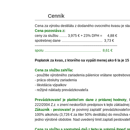
Cenník
Cena za výrobu destilátu z dodaného ovocného kvasu je stan
Cena pozostáva z
:
ceny za službu ......... 3,975 € + 23% DPH = 4,88 €
spotrebnej dane ............................................... 3,73 €
–––––––––––––––––------------–––––––––––––---––
spolu ................................................................. 8,61 €
Poplatok za kvas, z ktorého sa vypáli menej ako 6 la je 15 
Cena za službu zahŕňa
:
- použitie výrobného zariadenia pálenice vrátane spotrebov
- práca obsluhy zariadenia
- likvidácia výpalkov
- režijné náklady prevádzkovateľa
Prevádzkovateľ je platiteľom dane z pridanej hodnoty
,
222/2004 Z.z. v znení neskorších predpisov k tejto základn
Zákazník - pestovateľ
je povinný zaplatiť prevádzkovateľov
100% alkoholu (3,726 € za liter 50% destilátu) do množstva 4
jedno výrobné obdobie. Nad uvedený limit zaplatí pestovateľ p
Cena za službu a spotrebná daň z liehu je splatná ihneď p