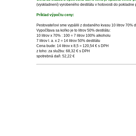
(vyskladnení) vyrobeného destilátu v hotovosti do pokladne
Príklad výpočtu ceny:
Pestovateľovi sme vypálili z dodaného kvasu 10 litrov 70% de
Vypočítava sa koľko je to litrov 50% destilátu:
10 litrov x 70% : 100 = 7 litrov 100% alkoholu
7 litrov l. a. x 2 = 14 litrov 50% destilátu
Cena bude: 14 litrov x 8,5 = 120,54 € s DPH
z toho: za službu: 68,32 € s DPH
spotrebná daň: 52,22 €
Copyright 2011.
Des