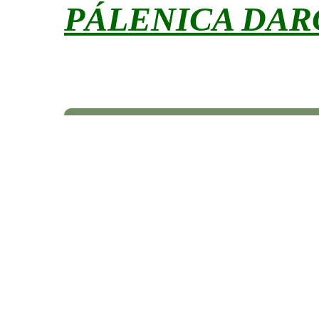
PÁLENICA DA
Domov
O nás
Fotoga